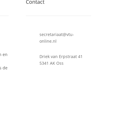
Contact
secretariaat@vtu-
online.nl
n en
Driek van Erpstraat 41
5341 AK Oss
s de